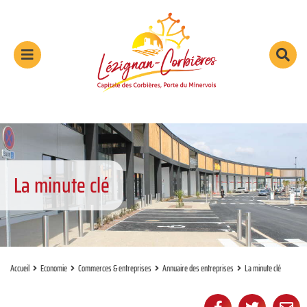
Aller au menu
Aller au contenu
Aller à la recherche
Menu
Rec
sur
le
sit
La minute clé
Accueil
Economie
Commerces & entreprises
Annuaire des entreprises
La minute clé
Partager