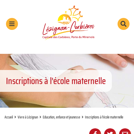
Aller au menu
Aller au contenu
Aller à la recherche
Menu
Rec
sur
le
sit
Inscriptions à l'école maternelle
Accueil
Vivre à Lézignan
Education, enfance et jeunesse
Inscriptions à l'école maternelle
Partager