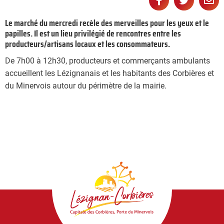
Partager
Partage
Pa



sur
sur
pa
Le marché du mercredi recèle des merveilles pour les yeux et le
papilles. Il est un lieu privilégié de rencontres entre les
Facebook
Twitter
e-
producteurs/artisans locaux et les consommateurs.
ma
De 7h00 à 12h30, producteurs et commerçants ambulants
accueillent les Lézignanais et les habitants des Corbières et
du Minervois autour du périmètre de la mairie
.
Lézignan-
Corbières