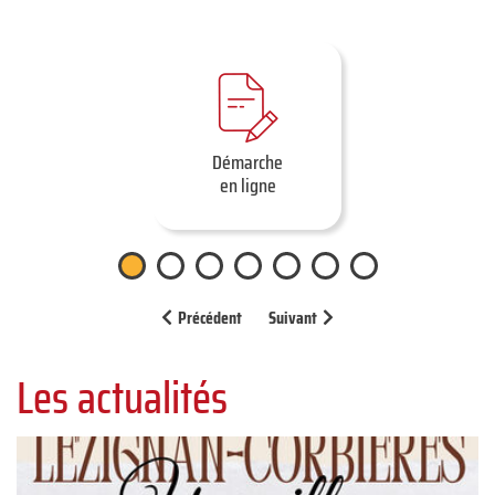
Démarche
en ligne
1
2
3
4
5
6
7
Précédent
Suivant
Les actualités