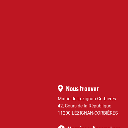
Lézignan-
Corbières
|
Infos
Nous trouver
pratiques
Mairie de Lézignan-Corbières
42, Cours de la République
11200 LÉZIGNAN-CORBIÈRES