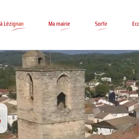
ler à la recherche
 à Lézignan
Ma mairie
Sortir
Ec
s