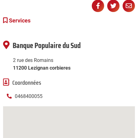
Partager
Partager
Partage
Pa



sur
sur
pa
Services
Facebook
Twitter
e-
ma
Banque Populaire du Sud
2 rue des Romains
11200 Lezignan corbieres
Coordonnées
0468400055