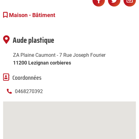
Partager
Partage
Pa



sur
sur
pa
Maison - Bâtiment
Facebook
Twitter
e-
ma
Aude plastique
ZA Plaine Caumont - 7 Rue Joseph Fourier
11200 Lezignan corbieres
Coordonnées
0468270392