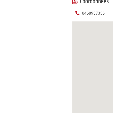
Coordonnées
mail
0468937336