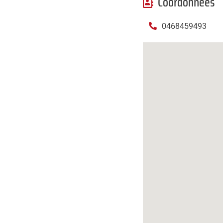
Coordonnées
mail
0468459493