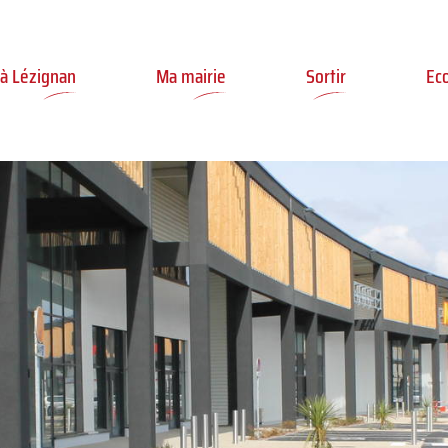
ler à la recherche
 à Lézignan
Ma mairie
Sortir
Ec