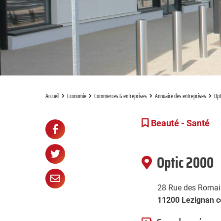
Accueil
Economie
Commerces & entreprises
Annuaire des entreprises
Opt
Partager
Beauté - Santé
Partager

sur
Partager

Optic 2000
Facebook
sur
Partager

28 Rue des Romai
Twitter
par
11200 Lezignan c
e-