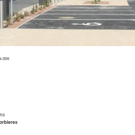
ic 2000
ns
orbieres