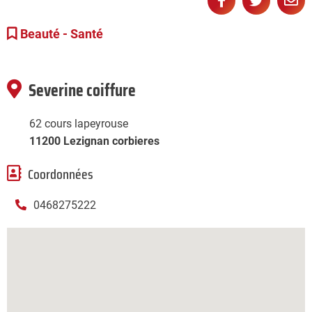
Partager
Partage
Pa



sur
sur
pa
Beauté - Santé
Facebook
Twitter
e-
ma
Severine coiffure
62 cours lapeyrouse
11200 Lezignan corbieres
Coordonnées
0468275222