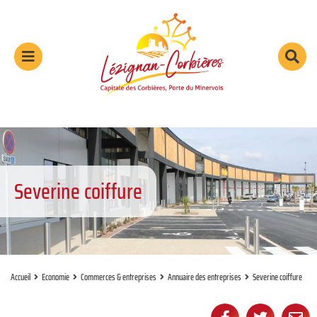
Aller au menu
Aller au contenu
Aller à la recherche
Menu
Rec
sur
le
sit
Severine coiffure
Accueil
Economie
Commerces & entreprises
Annuaire des entreprises
Severine coiffure
Partager