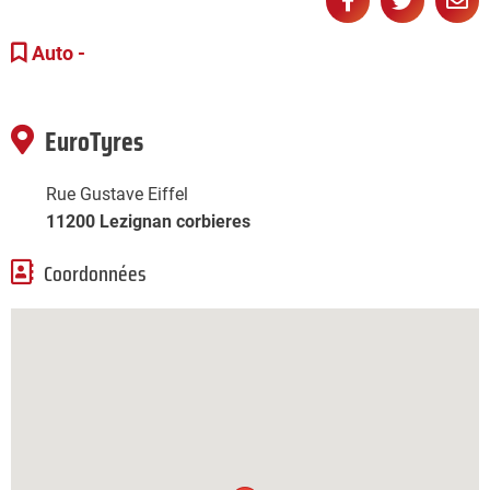
Partager
Partage
Pa



sur
sur
pa
Auto -
Facebook
Twitter
e-
ma
EuroTyres
Rue Gustave Eiffel
11200 Lezignan corbieres
Coordonnées