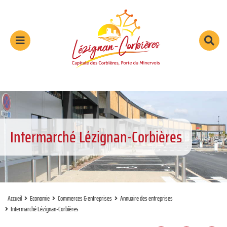
Aller au menu
Aller au contenu
Aller à la recherche
Menu
Rec
sur
le
sit
Intermarché Lézignan-Corbières
Accueil
Economie
Commerces & entreprises
Annuaire des entreprises
Intermarché Lézignan-Corbières