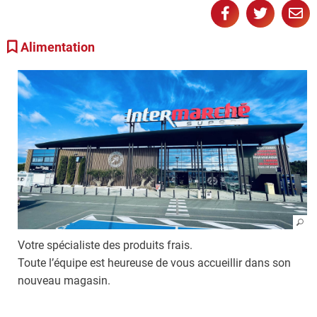
Partager
Partager
Partage
Pa



sur
sur
pa
Alimentation
Facebook
Twitter
e-
ma
Votre spécialiste des produits frais.
Toute l’équipe est heureuse de vous accueillir dans son
nouveau magasin.