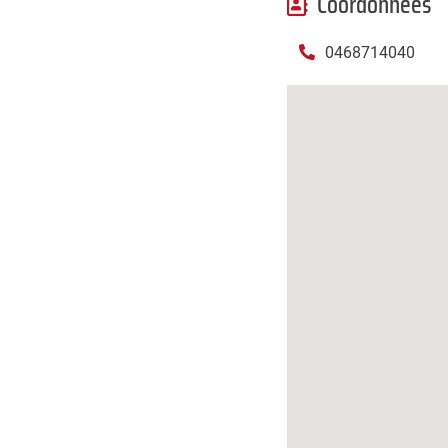
Coordonnées
mail
0468714040