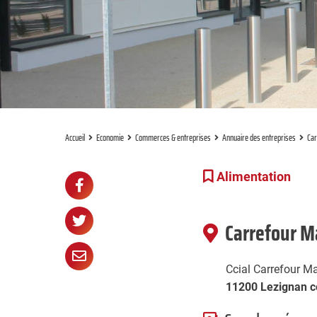
Accueil
Economie
Commerces & entreprises
Annuaire des entreprises
Car
Partager
Alimentation
Partager

sur
Partager

Carrefour M
Facebook
sur
Partager

Ccial Carrefour Ma
Twitter
par
11200 Lezignan c
e-