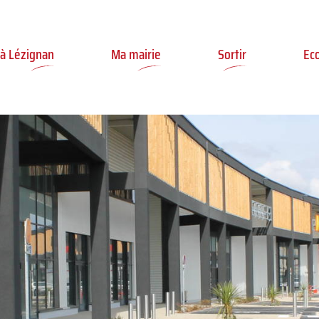
ler à la recherche
 à Lézignan
Ma mairie
Sortir
Ec