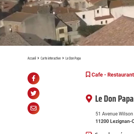
Accueil
Carte interactive
Le Don Papa
Partager
Cafe - Restaurant
Partager

sur
Partager

Le Don Papa
Facebook
sur
Partager

51 Avenue Wilson
Twitter
par
11200 Lezignan-C
e-