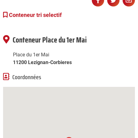
Partager
Partage
Pa



sur
sur
pa
Conteneur tri selectif
Facebook
Twitter
e-
ma
Conteneur Place du 1er Mai
Place du 1er Mai
11200 Lezignan-Corbieres
Coordonnées