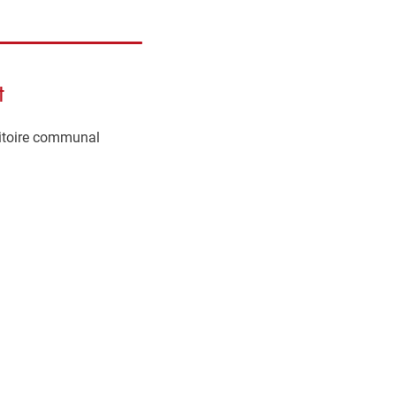
t
rritoire communal