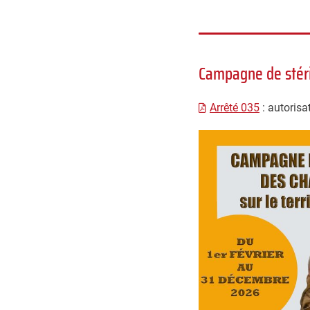
mail
Campagne de stéril
Arrêté 035
: autorisa