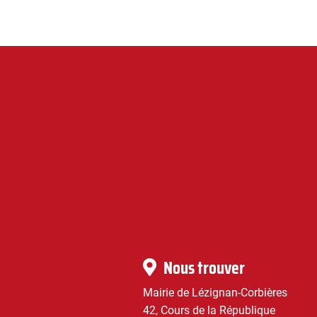
Lézignan-
Corbières
|
Infos
Nous trouver
pratiques
Mairie de Lézignan-Corbières
42, Cours de la République