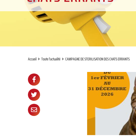
Accueil
Toute l'actualité
CAMPAGNE DE STERILISATION DES CHATS ERRANTS
Partager
Partager

sur
Partager

Facebook
sur
Partager

Twitter
par
e-