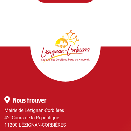
Lézignan-
Corbières
|
Infos
Nous trouver
pratiques
Mairie de Lézignan-Corbières
42, Cours de la République
11200 LÉZIGNAN-CORBIÈRES