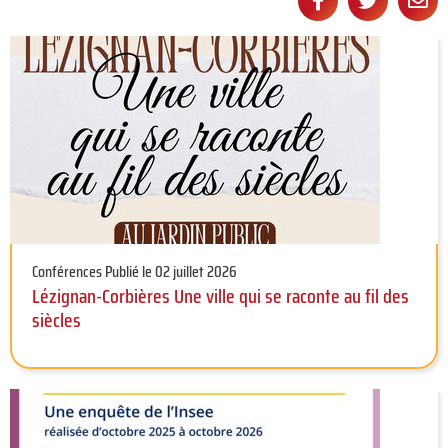
Partager
Partage
Pa



sur
sur
pa
Facebook
Twitter
e-
ma
Conférences
Publié le 02 juillet 2026
Lézignan-Corbières Une ville qui se raconte au fil des
siècles