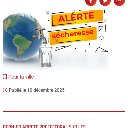
Partager
Partage
Pa



sur
sur
pa
Facebook
Twitter
e-
ma
Pour la ville
Publié le
10 décembre 2025
DERNIER ARRETE PREFECTORAL SUR LES