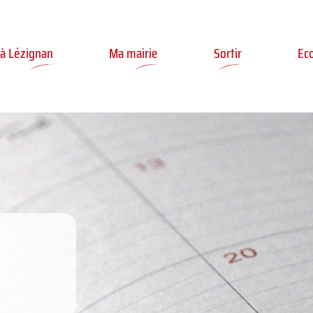
ler à la recherche
 à Lézignan
Ma mairie
Sortir
Ec