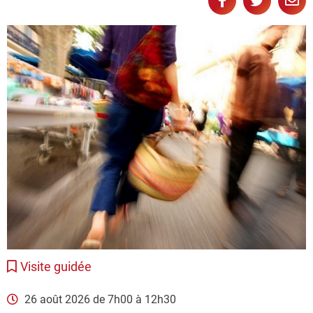
Partager
Partage
Pa



sur
sur
pa
Facebook
Twitter
e-
ma
Visite guidée
26 août 2026 de 7h00 à 12h30