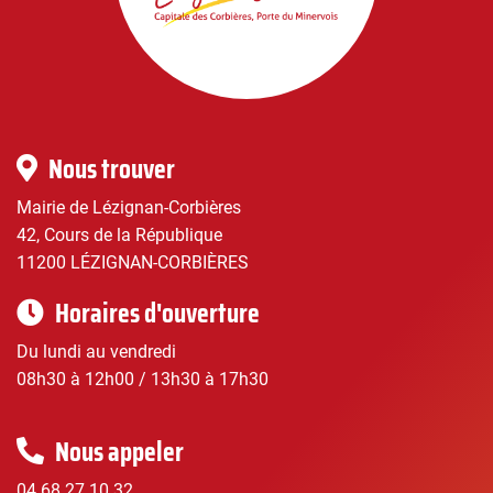
Corbières
|
Infos
Nous trouver
pratiques
Mairie de Lézignan-Corbières
42, Cours de la République
11200 LÉZIGNAN-CORBIÈRES
Horaires d'ouverture
Du lundi au vendredi
08h30 à 12h00 / 13h30 à 17h30
Nous appeler
04 68 27 10 32